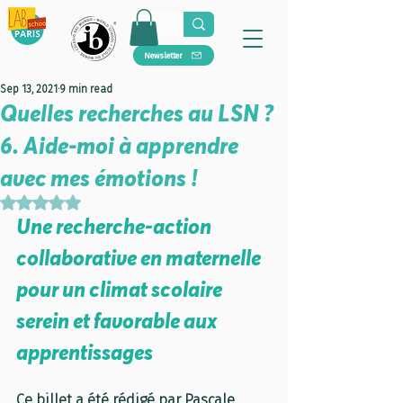
Newsletter
Sep 13, 2021
9 min read
Quelles recherches au LSN ?
6. Aide-moi à apprendre
avec mes émotions !
Rated NaN out of 5 stars.
Une recherche-action 
collaborative en maternelle 
pour un climat scolaire 
serein et favorable aux 
apprentissages
Ce billet a été rédigé par Pascale 