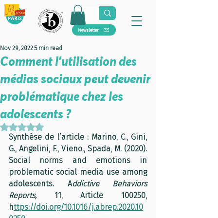
Newsletter
Nov 29, 2022
5 min read
Comment l’utilisation des
médias sociaux peut devenir
problématique chez les
adolescents ?
Rated NaN out of 5 stars.
Synthèse de l’article : Marino, C., Gini, 
G., Angelini, F., Vieno., Spada, M. (2020). 
Social norms and emotions in 
problematic social media use among 
adolescents. A
ddictive Behaviors 
Reports,
 11, Article 100250, 
h
ttps://doi.org/10.1016/j.abrep.2020.10